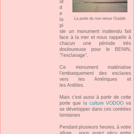
ut
d
e
La porte du non retour Ouidah
la
pi
ste un monument inattendu fait
face à la mer et nous rappelle à
chacun une période très
douloureuse pour le BENIN,
"l'esclavage".
Ce monument matérialise
l'embarquement des esclaves
vers les Amériques et
les Antilles.
Mais c'est aussi à partir de cette
porte que
la culture VODOO
va
se développer dans ces contrées
lointaines
Pendant plusieurs heures, à votre
allure, vous aurez vécu entre