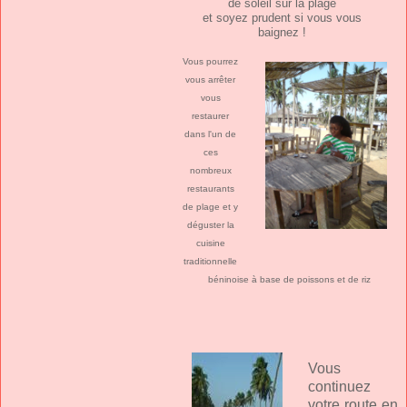
de soleil sur la plage
et soyez prudent si vous vous
baignez !
Vous pourrez
vous arrêter
vous
restaurer
dans l'un de
ces
nombreux
restaurants
de plage et y
déguster la
cuisine
traditionnelle
béninoise à base de poissons et de riz
Vous
continuez
votre route en